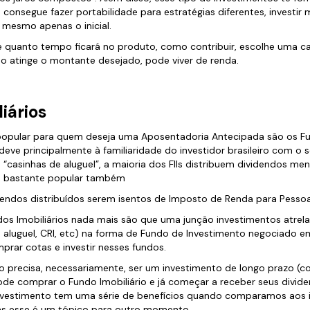
cê consegue fazer portabilidade para estratégias diferentes, investir
 mesmo apenas o inicial.
 quanto tempo ficará no produto, como contribuir, escolhe uma ca
do atinge o montante desejado, pode viver de renda.
iários
opular para quem deseja uma Aposentadoria Antecipada são os Fun
 deve principalmente à familiaridade do investidor brasileiro com o se
casinhas de aluguel”, a maioria dos FIIs distribuem dividendos mens
u bastante popular também
dendos distribuídos serem isentos de Imposto de Renda para Pessoas
ndos Imobiliários nada mais são que uma junção investimentos atre
ra aluguel, CRI, etc) na forma de Fundo de Investimento negociado e
rar cotas e investir nesses fundos.
o precisa, necessariamente, ser um investimento de longo prazo (c
de comprar o Fundo Imobiliário e já começar a receber seus divid
e investimento tem uma série de benefícios quando comparamos aos
mas esse é um tópico para outro momento.