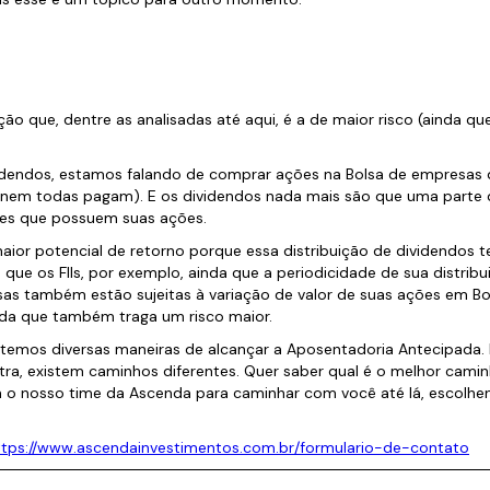
ão que, dentre as analisadas até aqui, é a de maior risco (ainda q
idendos, estamos falando de comprar ações na Bolsa de empresa
e nem todas pagam). E os dividendos nada mais são que uma parte
eles que possuem suas ações.
maior potencial de retorno porque essa distribuição de dividendos t
ue os FIIs, por exemplo, ainda que a periodicidade de sua distribui
as também estão sujeitas à variação de valor de suas ações em Bo
nda que também traga um risco maior.
e temos diversas maneiras de alcançar a Aposentadoria Antecipada.
tra, existem caminhos diferentes. Quer saber qual é o melhor cami
o nosso time da Ascenda para caminhar com você até lá, escolhen
tps://www.ascendainvestimentos.com.br/formulario-de-contato