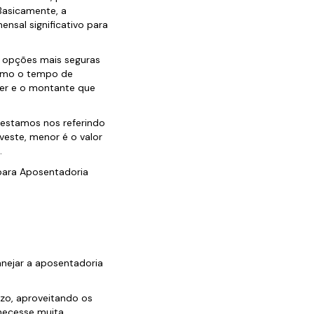
Basicamente, a
nsal significativo para
e opções mais seguras
 como o tempo de
rer e o montante que
, estamos nos referindo
este, menor é o valor
.
 para Aposentadoria
anejar a aposentadoria
azo, aproveitando os
rnecesse muita