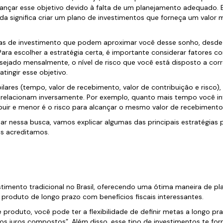
nçar esse objetivo devido à falta de um planejamento adequado. 
a significa criar um plano de investimentos que forneça um valor me
gias de investimento que podem aproximar você desse sonho, desd
 Para escolher a estratégia certa, é importante considerar fatores
esejado mensalmente, o nível de risco que você está disposto a cor
atingir esse objetivo.
ilares (tempo, valor de recebimento, valor de contribuição e risco)
 relacionam inversamente. Por exemplo, quanto mais tempo você inv
buir e menor é o risco para alcançar o mesmo valor de recebimento
ar nessa busca, vamos explicar algumas das principais estratégias
s acreditamos.
stimento tradicional no Brasil, oferecendo uma ótima maneira de pl
 produto de longo prazo com benefícios fiscais interessantes.
e produto, você pode ter a flexibilidade de definir metas a longo pr
os juros compostos”. Além disso, esse tipo de investimentos te fo