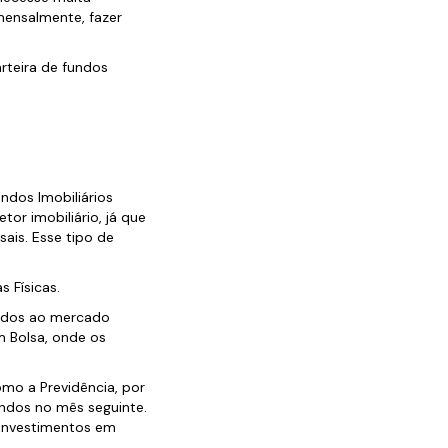
 mensalmente, fazer
rteira de fundos
dos Imobiliários
tor imobiliário, já que
ais. Esse tipo de
 Físicas.
lados ao mercado
m Bolsa, onde os
omo a Previdência, por
endos no mês seguinte.
 investimentos em