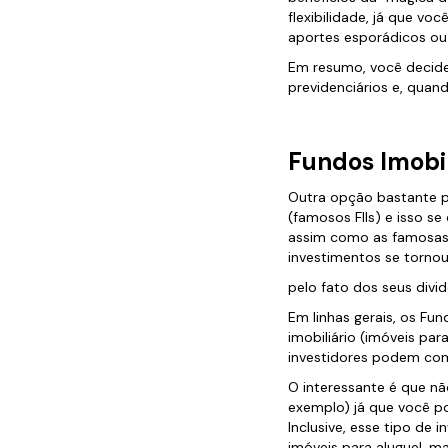
flexibilidade, já que vo
aportes esporádicos ou
Em resumo, você decide
previdenciários e, quan
Fundos Imobil
Outra opção bastante p
(famosos FIIs) e isso se
assim como as famosas “
investimentos se torno
pelo fato dos seus divi
Em linhas gerais, os Fu
imobiliário (imóveis pa
investidores podem comp
O interessante é que nã
exemplo) já que você po
Inclusive, esse tipo d
imóveis para aluguel, 