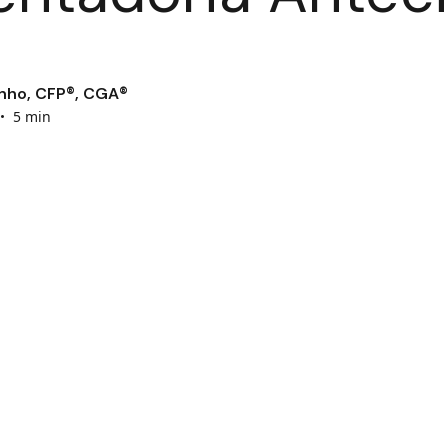
nho, CFP®, CGA®
•
5 min