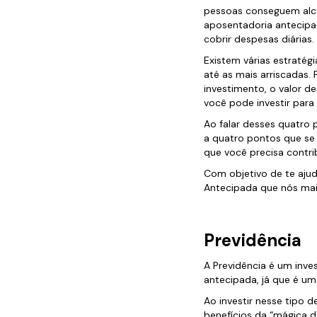
pessoas conseguem alca
aposentadoria antecipad
cobrir despesas diárias.
Existem várias estraté
até as mais arriscadas.
investimento, o valor d
você pode investir para 
Ao falar desses quatro p
a quatro pontos que se
que você precisa contri
Com objetivo de te ajud
Antecipada que nós mai
Previdência
A Previdência é um inve
antecipada, já que é um
Ao investir nesse tipo d
benefícios da “mágica d