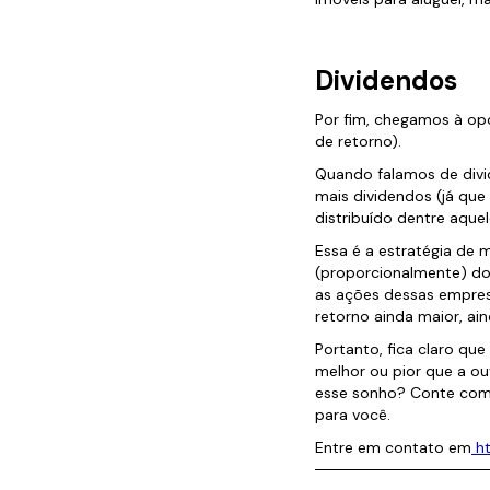
Dividendos
Por fim, chegamos à opç
de retorno).
Quando falamos de div
mais dividendos (já qu
distribuído dentre aqu
Essa é a estratégia de 
(proporcionalmente) do q
as ações dessas empres
retorno ainda maior, ai
Portanto, fica claro qu
melhor ou pior que a ou
esse sonho? Conte com 
para você.
Entre em contato em
ht