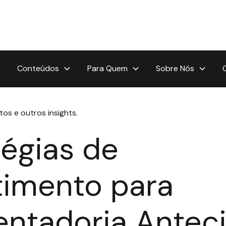
Conteúdos
Para Quem
Sobre Nós
tos e outros insights.
tégias de
timento para
ntadoria Antec