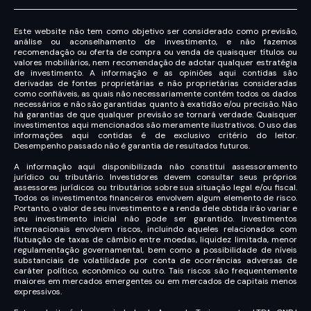
Este website não tem como objetivo ser considerado como previsão,
análise ou aconselhamento de investimento, e não fazemos
recomendação ou oferta de compra ou venda de quaisquer títulos ou
valores mobiliários, nem recomendação de adotar qualquer estratégia
de investimento. A informação e as opiniões aqui contidas são
derivadas de fontes proprietárias e não proprietárias consideradas
como confiáveis, as quais não necessariamente contém todos os dados
necessários e não são garantidas quanto à exatidão e/ou precisão. Não
há garantias de que qualquer previsão se tornará verdade. Quaisquer
investimentos aqui mencionados são meramente ilustrativos. O uso das
informações aqui contidas é de exclusivo critério do leitor.
Desempenho passado não é garantia de resultados futuros.
A informação aqui disponibilizada não constitui assessoramento
jurídico ou tributário. Investidores devem consultar seus próprios
assessores jurídicos ou tributários sobre sua situação legal e/ou fiscal.
Todos os investimentos financeiros envolvem algum elemento de risco.
Portanto, o valor de seu investimento e a renda dele obtida irão variar e
seu investimento inicial não pode ser garantido. Investimentos
internacionais envolvem riscos, incluindo aqueles relacionados com
flutuação de taxas de câmbio entre moedas, liquidez limitada, menor
regulamentação governamental, bem como a possibilidade de níveis
substanciais de volatilidade por conta de ocorrências adversas de
caráter político, econômico ou outro. Tais riscos são frequentemente
maiores em mercados emergentes ou em mercados de capitais menos
expressivos.