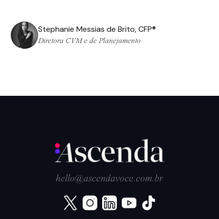
Stephanie Messias de Brito, CFP®
Diretora CVM e de Planejamento
hello@ascendavoce.com.br