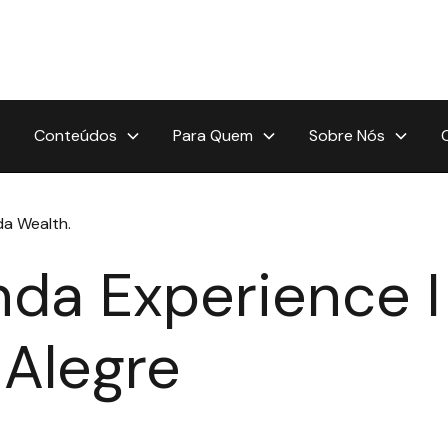
Conteúdos
Para Quem
Sobre Nós
a Wealth.
da Experience I
 Alegre