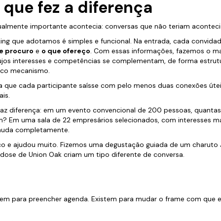
 que fez a diferença
igualmente importante acontecia: conversas que não teriam aconte
ing que adotamos é simples e funcional. Na entrada, cada convid
e procuro
e
o que ofereço
. Com essas informações, fazemos o 
os interesses e competências se complementam, de forma estrutu
ico mecanismo.
a que cada participante saísse com pelo menos duas conexões útei
ais.
az diferença: em um evento convencional de 200 pessoas, quanta
m? Em uma sala de 22 empresários selecionados, com interesses 
 muda completamente.
ico e ajudou muito. Fizemos uma degustação guiada de um charut
dose de Union Oak criam um tipo diferente de conversa.
stem para preencher agenda. Existem para mudar o frame com que