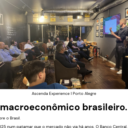
Ascenda Experience I Porto Alegre
 macroeconômico brasileiro.
re o Brasil.
2025 num patamar que o mercado não via há anos. O Banco Central