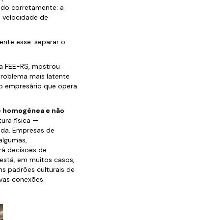
ndo corretamente: a
a velocidade de
mente esse: separar o
a FEE-RS, mostrou
 problema mais latente
a o empresário que opera
 é homogênea e não
ra física —
ida. Empresas de
algumas,
rá decisões de
está, em muitos casos,
ns padrões culturais de
vas conexões.