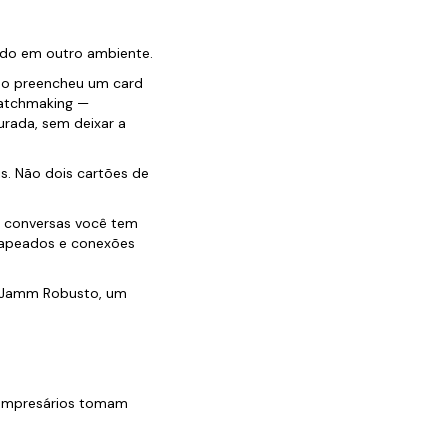
cido em outro ambiente.
ado preencheu um card
matchmaking —
rada, sem deixar a
s. Não dois cartões de
s conversas você tem
mapeados e conexões
o Jamm Robusto, um
 empresários tomam