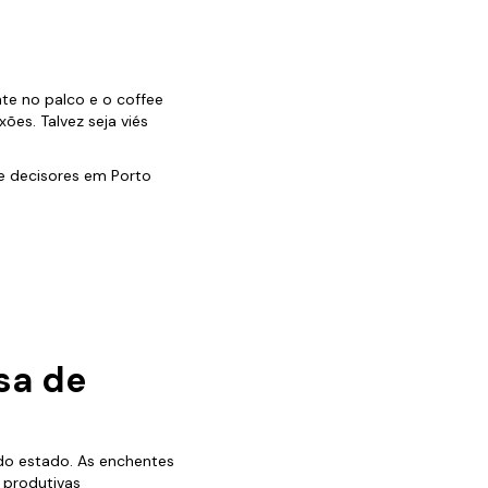
te no palco e o coffee
es. Talvez seja viés
e decisores em Porto
sa de
 do estado. As enchentes
s produtivas