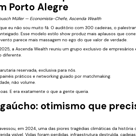
em Porto Alegre
ebusch Müller — Economista-Chefe, Ascenda Wealth
ue eu não sou muito fã. O auditório com 300 cadeiras, o palestran
teigado. Esse modelo estilo show produz mais aplausos que conexõ
evento parece mais massagem no ego do que valor de verdade.
2025, a Ascenda Wealth reuniu um grupo exclusivo de empresários 
 diferente.
rutaria reservada, exclusiva para nós.
painéis práticos e networking guiado por matchmaking.
dade, não volume.
as. E era exatamente o que a gente queria.
 gaúcho: otimismo que preci
avessou, em 2024, uma das piores tragédias climáticas da história
ida visível. Vidas foram perdidas, infraestrutura destruída, cadeia