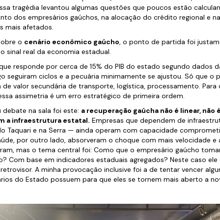
essa tragédia levantou algumas questões que poucos estão calcula
nto dos empresários gaúchos, na alocação do crédito regional e n
s mais afetados.
 sobre o
cenário econômico gaúcho
, o ponto de partida foi justa
o sinal real da economia estadual.
que responde por cerca de 15% do PIB do estado segundo dados d
trigo seguiram ciclos e a pecuária minimamente se ajustou. Só que o
a de valor secundária de transporte, logística, processamento. Par
 essa assimetria é um erro estratégico de primeira ordem.
debate na sala foi este:
a recuperação gaúcha não é linear, não
a infraestrutura estatal.
Empresas que dependem de infraestrutu
do Taquari e na Serra — ainda operam com capacidade compromet
saúde, por outro lado, absorveram o choque com mais velocidade e 
ram, mas o tema central foi: Como que o empresário gaúcho toma
o? Com base em indicadores estaduais agregados? Neste caso ele 
etrovisor. A minha provocação inclusive foi a de tentar vencer algu
ários do Estado possuem para que eles se tornem mais aberto a no