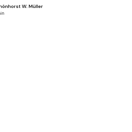
hönhorst W. Müller
in