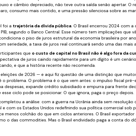
ouxo e câmbio depreciado, não teve outra saída senão apertar. O r
 caro, consumo mais contido, e uma pressão silenciosa sobre as m
l foi a
trajetória da dívida pública
. O Brasil encerrou 2024 com a 
 PIB, segundo o Banco Central. Esse número tem implicações que v
ondiciona o piso de juros estrutural da economia brasileira por ano
com seriedade, a taxa de juros real continuará sendo uma das mais a
articipantes que
o custo de capital no Brasil não é algo fora da cur
xpectativa de juros caindo rapidamente para um dígito é um cenár
cando, e que a história recente não recomenda.
eições de 2026 — e aqui fiz questão de uma distinção que muitos
é o problema. O problema é o que vem antes: o impulso fiscal pré-e
na despesas, expande crédito subsidiado e empurra para frente deci
esse ciclo pode se posicionar. O que ignora, paga o preço depois.
completou a análise: com a guerra na Ucrânia ainda sem resolução 
l e com os Estados Unidos redefinindo sua política comercial sob p
e menos colchão do que em ciclos anteriores. O Brasil exportador 
o o das commodities. Mas o Brasil endividado paga a conta do dóla