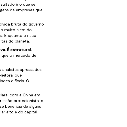
esultado é o que se
argens de empresas que
dívida bruta do governo
ão muito além do
s. Enquanto o risco
ltas do planeta.
va. É estrutural.
io que o mercado de
 analistas apressados
leitoral que
sões difíceis. O
clara, com a China em
ressão protecionista, o
se beneficia de alguns
r alto e do capital