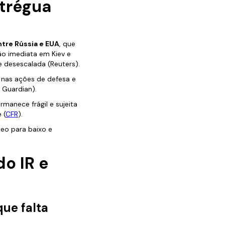
 trégua
tre Rússia e EUA
, que
ção imediata em Kiev e
 desescalada (Reuters).
 nas ações de defesa e
 Guardian).
manece frágil e sujeita
 (
CFR
).
leo para baixo e
do IR e
que falta