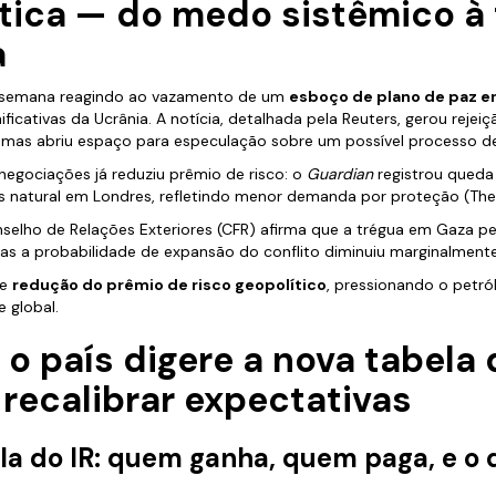
ítica — do medo sistêmico à
a
semana reagindo ao vazamento de um
esboço de plano de paz en
nificativas da Ucrânia. A notícia, detalhada pela Reuters, gerou rejei
 mas abriu espaço para especulação sobre um possível processo de
 negociações já reduziu prêmio de risco: o
Guardian
registrou queda
s natural em Londres, refletindo menor demanda por proteção (The
selho de Relações Exteriores (CFR) afirma que a trégua em Gaza per
as a probabilidade de expansão do conflito diminuiu marginalmente
de
redução do prêmio de risco geopolítico
, pressionando o petró
e global.
— o país digere a nova tabela 
recalibrar expectativas
ela do IR: quem ganha, quem paga, e o 