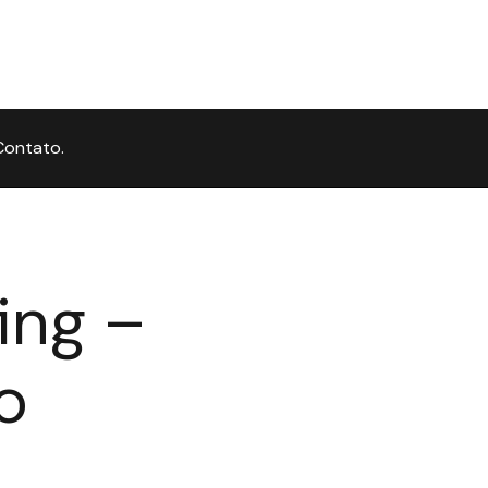
Contato.
ing –
o