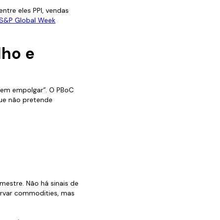
ntre eles PPI, vendas
S&P Global Week
lho e
sem empolgar”. O PBoC
que não pretende
mestre. Não há sinais de
ervar commodities, mas