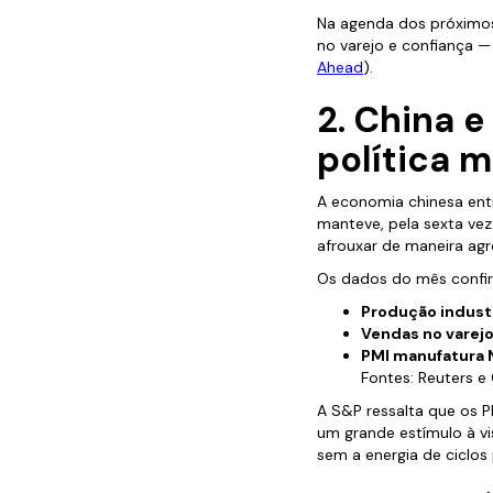
Na agenda dos próximos
no varejo e confiança —
Ahead
).
2. China 
política 
A economia chinesa ent
manteve, pela sexta ve
afrouxar de maneira agr
Os dados do mês confi
Produção industr
Vendas no varejo
PMI manufatura 
Fontes: Reuters e 
A S&P ressalta que os P
um grande estímulo à vi
sem a energia de ciclos