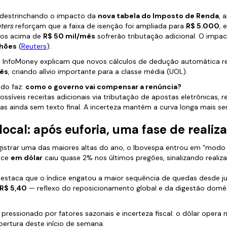
e destrinchando o impacto da
nova tabela do Imposto de Renda
, 
ters
reforçam que a faixa de isenção foi ampliada para
R$ 5.000
, 
ndos acima de
R$ 50 mil/mês
sofrerão tributação adicional. O impa
lhões
(
Reuters
).
e InfoMoney explicam que novos cálculos de dedução automática 
ês
, criando alívio importante para a classe média (UOL).
do faz:
como o governo vai compensar a renúncia?
ssíveis receitas adicionais via tributação de apostas eletrônicas, r
mas ainda sem texto final. A incerteza mantém a curva longa mais se
local: após euforia, uma fase de realiz
istrar uma das maiores altas do ano, o Ibovespa entrou em “modo
dice
em dólar
caiu quase 2% nos últimos pregões, sinalizando realiza
destaca que o índice engatou a maior sequência de quedas desde ju
R$ 5,40
— reflexo do reposicionamento global e da digestão domés
pressionado por fatores sazonais e incerteza fiscal: o dólar opera 
ertura deste início de semana.