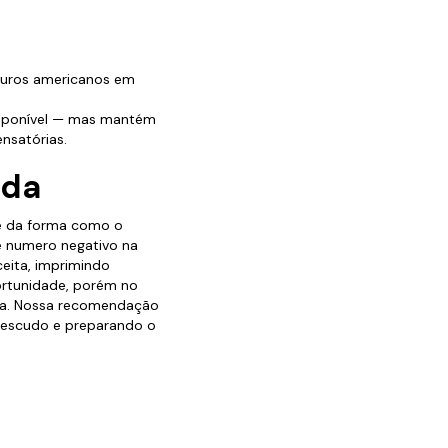
 juros americanos em
disponível — mas mantém
nsatórias.
nda
 e da forma como o
e numero negativo na
eita, imprimindo
ortunidade, porém no
ária. Nossa recomendação
o escudo e preparando o