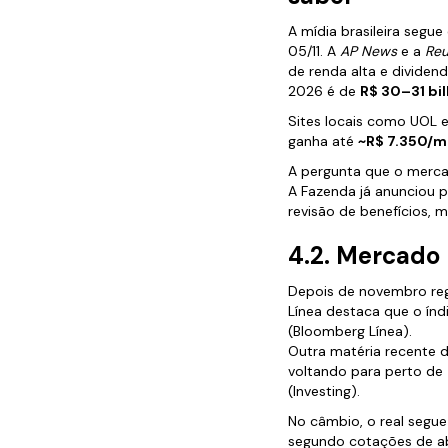
A mídia brasileira segu
05/11. A
AP News
e a
Reu
de renda alta e divide
2026 é de
R$ 30–31 bi
Sites locais como UOL 
ganha até
~R$ 7.350/m
A pergunta que o merca
A Fazenda já anunciou po
revisão de benefícios, 
4.2. Mercado 
Depois de novembro reg
Línea destaca que o ín
(Bloomberg Línea).
Outra matéria recente 
voltando para perto de
(Investing).
No câmbio, o real segue 
segundo cotações de ab