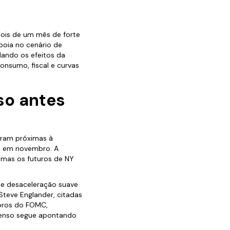
ois de um mês de forte
poia no cenário de
lando os efeitos da
nsumo, fiscal e curvas
so antes
eram próximas à
do em novembro. A
 mas os futuros de NY
de desaceleração suave
Steve Englander, citadas
bros do FOMC,
senso segue apontando