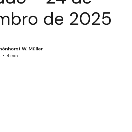
mbro de 2025
hönhorst W. Müller
5
•
4 min