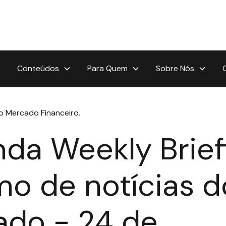
Conteúdos
Para Quem
Sobre Nós
 o Mercado Financeiro.
da Weekly Brief
o de notícias d
do - 24 de