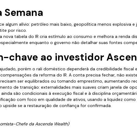
a Semana
ce algum alívio: petróleo mais baixo, geopolítica menos explosiva e
te por risco.
da nova tabela do IR cria estímulo ao consumo e melhora a renda 
, especialmente enquanto o governo não detalhar suas fontes compe
-chave ao investidor Asce
ajudado, porém o rali doméstico dependerá da credibilidade fiscal
 compensações da reforma do IR. A conta precisa fechar, não exist
s precisam ser equilibrados ou tomando emprestimo, aumentando rec
mento de transição: externalidades mais suaves criam janela de op
 ainda são condicionais à execução fiscal e à disciplina orçament
sificação com foco em qualidade de ativos, usando a liquidez com
 o upside se a restauração de confiança for confirmada.
onomista-Chefe da Ascenda Wealth)