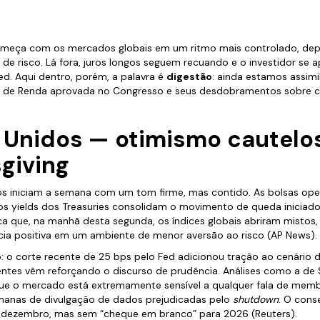
meça com os mercados globais em um ritmo mais controlado, dep
e risco. Lá fora, juros longos seguem recuando e o investidor se a
ed. Aqui dentro, porém, a palavra é
digestão
: ainda estamos assimi
 de Renda aprovada no Congresso e seus desdobramentos sobre co
s Unidos — otimismo cautelo
giving
 iniciam a semana com um tom firme, mas contido. As bolsas op
 os yields dos Treasuries consolidam o movimento de queda inicia
a que, na manhã desta segunda, os índices globais abriram mistos,
ia positiva em um ambiente de menor aversão ao risco (AP News).
: o corte recente de 25 bps pelo Fed adicionou tração ao cenário 
ntes vêm reforçando o discurso de prudência. Análises como a de 
ue o mercado está extremamente sensível a qualquer fala de mem
anas de divulgação de dados prejudicadas pelo
shutdown
. O con
 dezembro, mas sem “cheque em branco” para 2026 (Reuters).