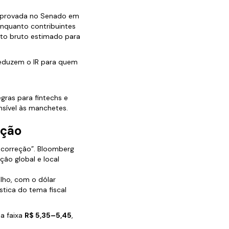
aprovada no Senado em
enquanto contribuintes
cto bruto estimado para
reduzem o IR para quem
egras para fintechs e
nsível às manchetes.
ação
 correção”. Bloomberg
ção global e local
lho, com o dólar
tica do tema fiscal
na faixa
R$ 5,35–5,45
,