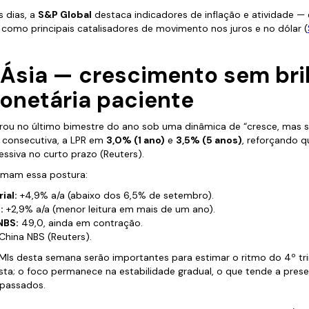
 dias, a
S&P Global
destaca indicadores de inflação e atividade — e
 como principais catalisadores de movimento nos juros e no dólar (
e Ásia — crescimento sem bri
monetária paciente
rou no último bimestre do ano sob uma dinâmica de “cresce, mas 
z consecutiva, a LPR em
3,0% (1 ano)
e
3,5% (5 anos)
, reforçando 
essiva no curto prazo (Reuters).
rmam essa postura:
ial:
+4,9% a/a (abaixo dos 6,5% de setembro).
:
+2,9% a/a (menor leitura em mais de um ano).
NBS:
49,0, ainda em contração.
China NBS (Reuters).
MIs desta semana serão importantes para estimar o ritmo do 4º tri
sta; o foco permanece na estabilidade gradual, o que tende a pres
 passados.