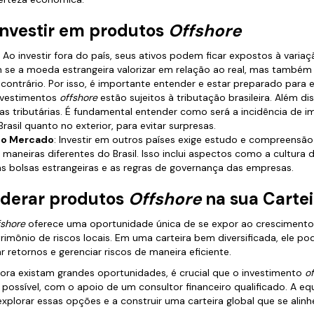
Investir em produtos
Offshore
: Ao investir fora do país, seus ativos podem ficar expostos à varia
 se a moeda estrangeira valorizar em relação ao real, mas também
 contrário. Por isso, é importante entender e estar preparado para 
investimentos
offshore
estão sujeitos à tributação brasileira. Além di
ras tributárias. É fundamental entender como será a incidência de 
rasil quanto no exterior, para evitar surpresas.
o Mercado
: Investir em outros países exige estudo e compreensã
maneiras diferentes do Brasil. Isso inclui aspectos como a cultura 
 bolsas estrangeiras e as regras de governança das empresas.
iderar produtos
Offshore
na sua Cartei
fshore
oferece uma oportunidade única de se expor ao cresciment
imônio de riscos locais. Em uma carteira bem diversificada, ele p
 retornos e gerenciar riscos de maneira eficiente.
ra existam grandes oportunidades, é crucial que o investimento
o
possível, com o apoio de um consultor financeiro qualificado. A e
explorar essas opções e a construir uma carteira global que se alin