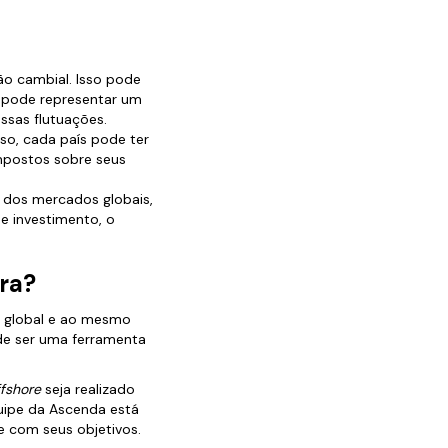
ção cambial. Isso pode
 pode representar um
essas flutuações.
sso, cada país pode ter
impostos sobre seus
o dos mercados globais,
de investimento, o
ra?
o global e ao mesmo
ode ser uma ferramenta
ffshore
seja realizado
quipe da Ascenda está
he com seus objetivos.