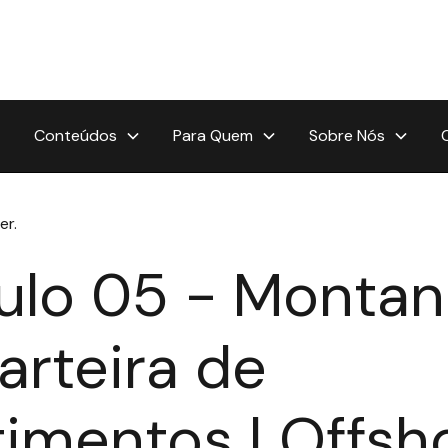
Conteúdos
Para Quem
Sobre Nós
er.
ulo 05 - Monta
arteira de
timentos | Offsh