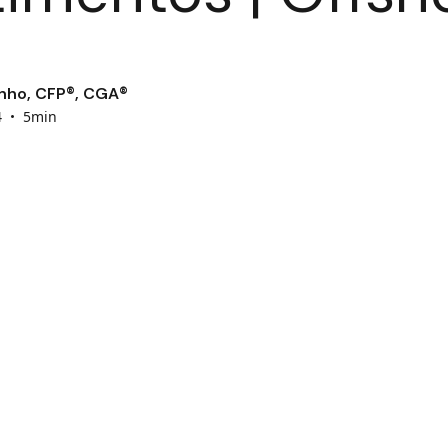
nho, CFP®, CGA®
4
•
5min