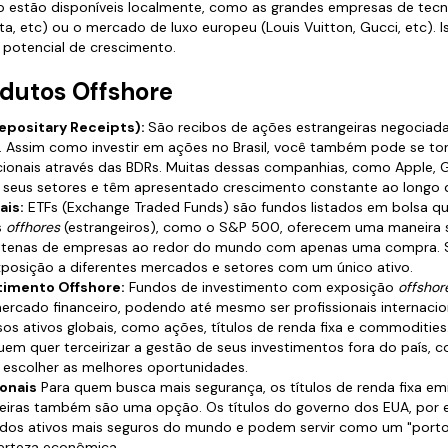
 estão disponíveis localmente, como as grandes empresas de tecn
ta, etc) ou o mercado de luxo europeu (Louis Vuitton, Gucci, etc). 
 potencial de crescimento.
odutos Offshore
Depositary Receipts):
São recibos de ações estrangeiras negociad
3). Assim como investir em ações no Brasil, você também pode se to
cionais através das BDRs. Muitas dessas companhias, como Apple, 
m seus setores e têm apresentado crescimento constante ao longo 
ais:
ETFs (Exchange Traded Funds) são fundos listados em bolsa que
s
offhores
(estrangeiros), como o S&P 500, oferecem uma maneira si
entenas de empresas ao redor do mundo com apenas uma compra. 
posição a diferentes mercados e setores com um único ativo.
timento Offshore:
Fundos de investimento com exposição
offshor
mercado financeiro, podendo até mesmo ser profissionais internaci
sos ativos globais, como ações, títulos de renda fixa e commoditie
quem quer terceirizar a gestão de seus investimentos fora do país, 
a escolher as melhores oportunidades.
ionais
Para quem busca mais segurança, os títulos de renda fixa em
eiras também são uma opção. Os títulos do governo dos EUA, por 
dos ativos mais seguros do mundo e podem servir como um "porto
rteza econômica.