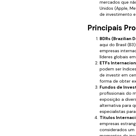
mercados que não
Unidos (Apple, Me
de investimento e
Principais Pr
BDRs (Brazilian 
aqui do Brasil (B
empresas interna
líderes globais e
ETFs Internacion
podem ser índice
de investir em c
forma de obter ex
Fundos de Inves
profissionais do 
exposição a diver
alternativa para 
especialistas par
Títulos Internac
empresas estrang
considerados um 
momentos de ince