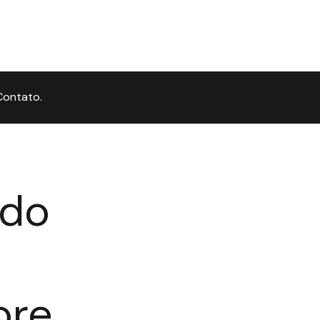
Contato.
ndo
ore