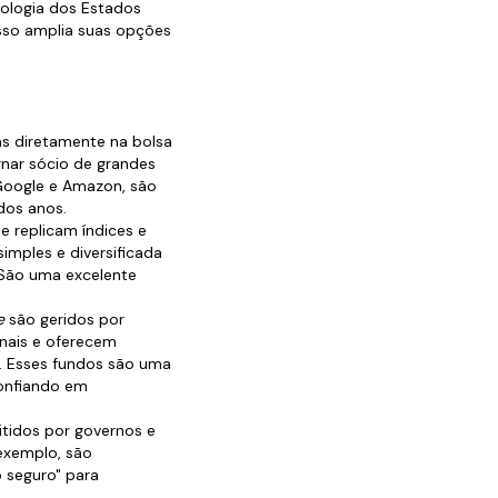
ologia dos Estados
Isso amplia suas opções
as diretamente na bolsa
rnar sócio de grandes
Google e Amazon, são
dos anos.
 replicam índices e
mples e diversificada
São uma excelente
e
são geridos por
onais e oferecem
s. Esses fundos são uma
confiando em
itidos por governos e
exemplo, são
 seguro" para