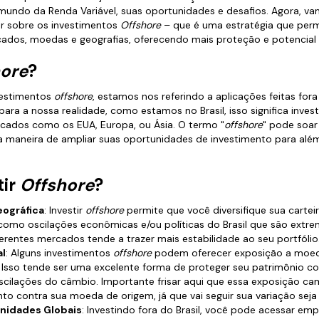
mundo da Renda Variável, suas oportunidades e desafios. Agora, v
ar sobre os investimentos
Offshore
– que é uma estratégia que permi
cados, moedas e geografias, oferecendo mais proteção e potencial 
ore
?
estimentos
offshore
, estamos nos referindo a aplicações feitas fora
para a nossa realidade, como estamos no Brasil, isso significa invest
rcados como os EUA, Europa, ou Ásia. O termo "
offshore
" pode soar
a maneira de ampliar suas oportunidades de investimento para além
tir
Offshore
?
eográfica
: Investir
offshore
permite que você diversifique sua carteir
, como oscilações econômicas e/ou políticas do Brasil que são ext
ferentes mercados tende a trazer mais estabilidade ao seu portfólio
l
: Alguns investimentos
offshore
podem oferecer exposição a moed
. Isso tende ser uma excelente forma de proteger seu patrimônio co
oscilações do câmbio. Importante frisar aqui que essa exposição ca
to contra sua moeda de origem, já que vai seguir sua variação seja 
nidades Globais
: Investindo fora do Brasil, você pode acessar emp