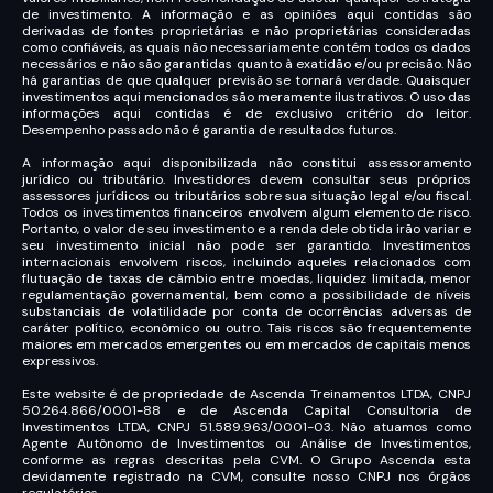
de investimento. A informação e as opiniões aqui contidas são
derivadas de fontes proprietárias e não proprietárias consideradas
como confiáveis, as quais não necessariamente contém todos os dados
necessários e não são garantidas quanto à exatidão e/ou precisão. Não
há garantias de que qualquer previsão se tornará verdade. Quaisquer
investimentos aqui mencionados são meramente ilustrativos. O uso das
informações aqui contidas é de exclusivo critério do leitor.
Desempenho passado não é garantia de resultados futuros.
A informação aqui disponibilizada não constitui assessoramento
jurídico ou tributário. Investidores devem consultar seus próprios
assessores jurídicos ou tributários sobre sua situação legal e/ou fiscal.
Todos os investimentos financeiros envolvem algum elemento de risco.
Portanto, o valor de seu investimento e a renda dele obtida irão variar e
seu investimento inicial não pode ser garantido. Investimentos
internacionais envolvem riscos, incluindo aqueles relacionados com
flutuação de taxas de câmbio entre moedas, liquidez limitada, menor
regulamentação governamental, bem como a possibilidade de níveis
substanciais de volatilidade por conta de ocorrências adversas de
caráter político, econômico ou outro. Tais riscos são frequentemente
maiores em mercados emergentes ou em mercados de capitais menos
expressivos.
Este website é de propriedade de Ascenda Treinamentos LTDA, CNPJ
50.264.866/0001-88 e de Ascenda Capital Consultoria de
Investimentos LTDA, CNPJ 51.589.963/0001-03. Não atuamos como
Agente Autônomo de Investimentos ou Análise de Investimentos,
conforme as regras descritas pela CVM. O Grupo Ascenda esta
devidamente registrado na CVM, consulte nosso CNPJ nos órgãos