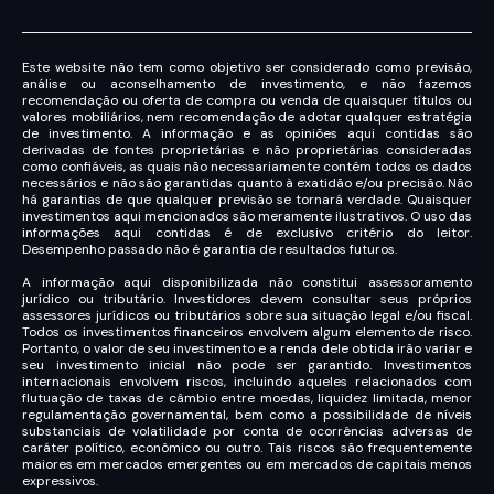
Este website não tem como objetivo ser considerado como previsão,
análise ou aconselhamento de investimento, e não fazemos
recomendação ou oferta de compra ou venda de quaisquer títulos ou
valores mobiliários, nem recomendação de adotar qualquer estratégia
de investimento. A informação e as opiniões aqui contidas são
derivadas de fontes proprietárias e não proprietárias consideradas
como confiáveis, as quais não necessariamente contém todos os dados
necessários e não são garantidas quanto à exatidão e/ou precisão. Não
há garantias de que qualquer previsão se tornará verdade. Quaisquer
investimentos aqui mencionados são meramente ilustrativos. O uso das
informações aqui contidas é de exclusivo critério do leitor.
Desempenho passado não é garantia de resultados futuros.
A informação aqui disponibilizada não constitui assessoramento
jurídico ou tributário. Investidores devem consultar seus próprios
assessores jurídicos ou tributários sobre sua situação legal e/ou fiscal.
Todos os investimentos financeiros envolvem algum elemento de risco.
Portanto, o valor de seu investimento e a renda dele obtida irão variar e
seu investimento inicial não pode ser garantido. Investimentos
internacionais envolvem riscos, incluindo aqueles relacionados com
flutuação de taxas de câmbio entre moedas, liquidez limitada, menor
regulamentação governamental, bem como a possibilidade de níveis
substanciais de volatilidade por conta de ocorrências adversas de
caráter político, econômico ou outro. Tais riscos são frequentemente
maiores em mercados emergentes ou em mercados de capitais menos
expressivos.