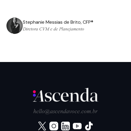
Stephanie Messias de Brito, CFP®
Diretora CVM e de Planejamento
hello@ascendavoce.com.br