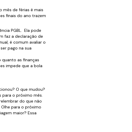
o mês de férias é mais
es finais do ano trazem
dência PGBL. Ela pode
m faz a declaração de
nual, é comum avaliar o
 ser pago na sua
o quanto as finanças
ções impede que a bola
uncionou? O que mudou?
is para o próximo mês.
relembrar do que não
. Olhe para o próximo
iagem maior? Essa