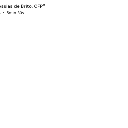
ssias de Brito, CFP®
4
•
5min 30s