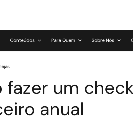
Conteúdos
Para Quem
Sobre Nós
ejar.
 fazer um chec
ceiro anual