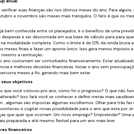
up anual
ificar suas finanças são nos últimos meses do ano. Para alguns, 
outubro e novembro são meses mais tranquilos. O fato é que os mes
 já bem conhecida entre os planejados, é o benefício de uma previ
o despesas e ser descontada em sua base de cálculo para para que
na modalidade completa. Como o limite é de 12% da renda bruta a
nos meses finais e fazer um aporte único. Isso gera menos imposto a
 mesmo a restituição.
o do ano costumam ser conturbados financeiramente. Estar atualizad
ência e melhores decisões financeiras. Iniciar o ano sem preocupa
percorra meses a fio, gerando mais bem estar.
 seus objetivos
as que você colocou pro ano, como foi o progresso? O que não f
 alterado? Isso fará você se conhecer e definir metas mais saudáve
 , algumas são impostas algumas escolhemos. Olhar para trás faz 
aconteceu e cogitar novas possibilidade para o ano que esta por vir
ças que quer que ocorram. Um novo emprego? Empreender? Uma v
mais preparada e até mesmo flexível para um ano mais leve.
res financeiros