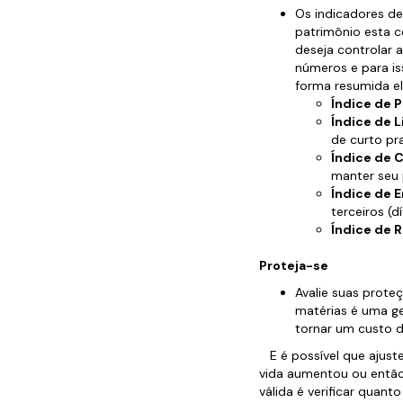
Os indicadores d
patrimônio esta co
deseja controlar a
números e para is
forma resumida e
Índice de 
Índice de 
de curto pr
Índice de 
manter seu 
Índice de 
terceiros (d
Índice de 
Proteja-se
Avalie suas prote
matérias é uma ge
tornar um custo d
E é possível que ajus
vida aumentou ou então 
válida é verificar quan