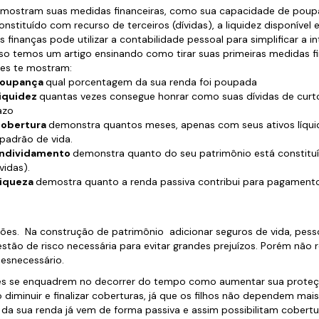
emostram suas medidas financeiras, como sua capacidade de poup
nstituído com recurso de terceiros (dívidas), a liquidez disponível 
s finanças pode utilizar a contabilidade pessoal para simplificar a 
so temos um artigo ensinando como tirar suas primeiras medidas fi
les te mostram:
Poupança
qual porcentagem da sua renda foi poupada
Liquidez
quantas vezes consegue honrar como suas dívidas de curt
azo
Cobertura
demonstra quantos meses, apenas com seus ativos líqui
padrão de vida.
Endividamento
demonstra quanto do seu patrimônio está constitu
ívidas).
Riqueza
demostra quanto a renda passiva contribui para pagament
ções. Na construção de patrimônio adicionar seguros de vida, pessoa
stão de risco necessária para evitar grandes prejuízos. Porém não 
esnecessário.
tes se enquadrem no decorrer do tempo como aumentar sua proteç
diminuir e finalizar coberturas, já que os filhos não dependem mais
to da sua renda já vem de forma passiva e assim possibilitam cobert