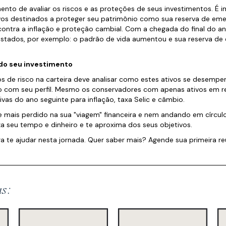
o de avaliar os riscos e as proteções de seus investimentos. É 
ivos destinados a proteger seu patrimônio como sua reserva de eme
ontra a inflação e proteção cambial. Com a chegada do final do ano
ustados, por exemplo: o padrão de vida aumentou e sua reserva de
do seu investimento
s de risco na carteira deve analisar como estes ativos se desemp
o com seu perfil. Mesmo os conservadores com apenas ativos em re
vas do ano seguinte para inflação, taxa Selic e câmbio.
 mais perdido na sua "viagem" financeira e nem andando em círcul
 seu tempo e dinheiro e te aproxima dos seus objetivos.
a te ajudar nesta jornada. Quer saber mais? Agende sua primeira reu
as: