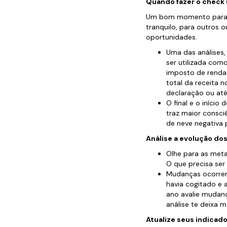
Quando fazer o check 
Um bom momento para ver
tranquilo, para outros 
oportunidades.
Uma das análises,
ser utilizada com
imposto de renda 
total da receita 
declaração ou até
O final e o iníci
traz maior consci
de neve negativa 
Análise a evolução dos
Olhe para as met
O que precisa ser
Mudanças ocorrem
havia cogitado e 
ano avalie mudan
análise te deixa 
Atualize seus indicado