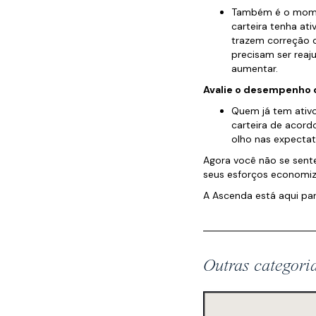
Também é o moment
carteira tenha at
trazem correção c
precisam ser reaj
aumentar.
Avalie o desempenho 
Quem já tem ativo
carteira de acord
olho nas expectati
Agora você não se sente
seus esforços economiza
A Ascenda está aqui par
Outras categori