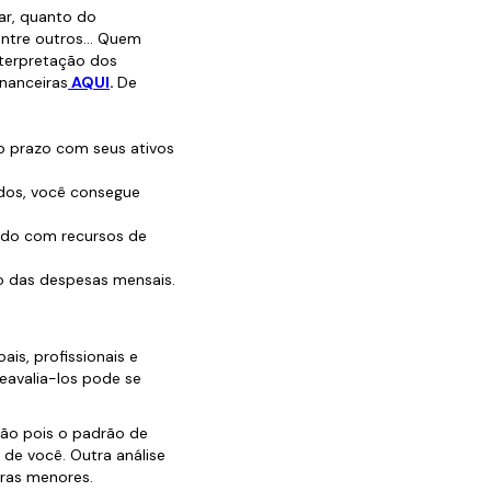
ar, quanto do
entre outros... Quem
interpretação dos
nanceiras
AQUI
.
De
o prazo com seus ativos
dos, você consegue
ído com recursos de
o das despesas mensais.
is, profissionais e
reavalia-los pode se
ão pois o padrão de
 de você. Outra análise
uras menores.