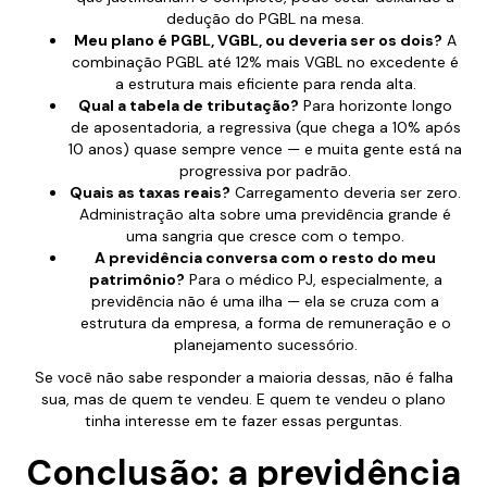
dedução do PGBL na mesa.
Meu plano é PGBL, VGBL, ou deveria ser os dois?
A
combinação PGBL até 12% mais VGBL no excedente é
a estrutura mais eficiente para renda alta.
Qual a tabela de tributação?
Para horizonte longo
de aposentadoria, a regressiva (que chega a 10% após
10 anos) quase sempre vence — e muita gente está na
progressiva por padrão.
Quais as taxas reais?
Carregamento deveria ser zero.
Administração alta sobre uma previdência grande é
uma sangria que cresce com o tempo.
A previdência conversa com o resto do meu
patrimônio?
Para o médico PJ, especialmente, a
previdência não é uma ilha — ela se cruza com a
estrutura da empresa, a forma de remuneração e o
planejamento sucessório.
Se você não sabe responder a maioria dessas, não é falha
sua, mas de quem te vendeu. E quem te vendeu o plano
tinha interesse em te fazer essas perguntas.
Conclusão: a previdência