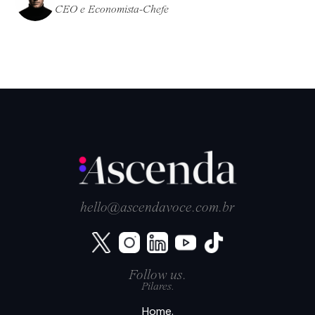
CEO e Economista-Chefe
hello@ascendavoce.com.br
Follow us.
Pilares.
Home.