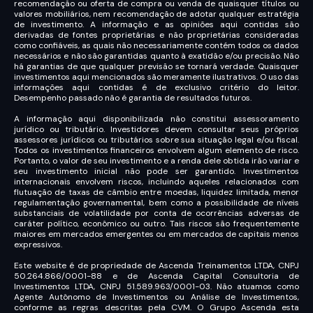
recomendação ou oferta de compra ou venda de quaisquer títulos ou
valores mobiliários, nem recomendação de adotar qualquer estratégia
de investimento. A informação e as opiniões aqui contidas são
derivadas de fontes proprietárias e não proprietárias consideradas
como confiáveis, as quais não necessariamente contém todos os dados
necessários e não são garantidas quanto à exatidão e/ou precisão. Não
há garantias de que qualquer previsão se tornará verdade. Quaisquer
investimentos aqui mencionados são meramente ilustrativos. O uso das
informações aqui contidas é de exclusivo critério do leitor.
Desempenho passado não é garantia de resultados futuros.
A informação aqui disponibilizada não constitui assessoramento
jurídico ou tributário. Investidores devem consultar seus próprios
assessores jurídicos ou tributários sobre sua situação legal e/ou fiscal.
Todos os investimentos financeiros envolvem algum elemento de risco.
Portanto, o valor de seu investimento e a renda dele obtida irão variar e
seu investimento inicial não pode ser garantido. Investimentos
internacionais envolvem riscos, incluindo aqueles relacionados com
flutuação de taxas de câmbio entre moedas, liquidez limitada, menor
regulamentação governamental, bem como a possibilidade de níveis
substanciais de volatilidade por conta de ocorrências adversas de
caráter político, econômico ou outro. Tais riscos são frequentemente
maiores em mercados emergentes ou em mercados de capitais menos
expressivos.
Este website é de propriedade de Ascenda Treinamentos LTDA, CNPJ
50.264.866/0001-88 e de Ascenda Capital Consultoria de
Investimentos LTDA, CNPJ 51.589.963/0001-03. Não atuamos como
Agente Autônomo de Investimentos ou Análise de Investimentos,
conforme as regras descritas pela CVM. O Grupo Ascenda esta