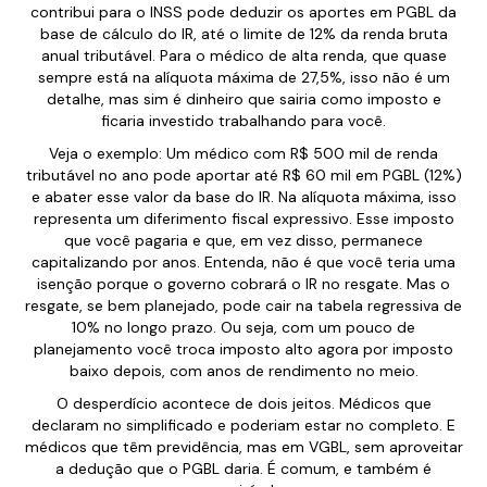
contribui para o INSS pode deduzir os aportes em PGBL da
base de cálculo do IR, até o limite de 12% da renda bruta
anual tributável. Para o médico de alta renda, que quase
sempre está na alíquota máxima de 27,5%, isso não é um
detalhe, mas sim é dinheiro que sairia como imposto e
ficaria investido trabalhando para você.
Veja o exemplo: Um médico com R$ 500 mil de renda
tributável no ano pode aportar até R$ 60 mil em PGBL (12%)
e abater esse valor da base do IR. Na alíquota máxima, isso
representa um diferimento fiscal expressivo. Esse imposto
que você pagaria e que, em vez disso, permanece
capitalizando por anos. Entenda, não é que você teria uma
isenção porque o governo cobrará o IR no resgate. Mas o
resgate, se bem planejado, pode cair na tabela regressiva de
10% no longo prazo. Ou seja, com um pouco de
planejamento você troca imposto alto agora por imposto
baixo depois, com anos de rendimento no meio.
O desperdício acontece de dois jeitos. Médicos que
declaram no simplificado e poderiam estar no completo. E
médicos que têm previdência, mas em VGBL, sem aproveitar
a dedução que o PGBL daria. É comum, e também é